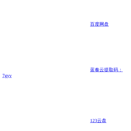
百度网盘
蓝奏云
提取码：
7gyv
123云盘