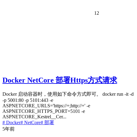
12
Docker NetCore 部署Https方式请求
Docker 启动容器时，使用如下命令方式即可。 docker run -it -d
-p 5001:80 -p 5101:443 -e
ASPNETCORE_URLS='https://+;http://+' -e
ASPNETCORE_HTTPS_PORT=5101 -e
ASPNETCORE_Kestrel__Cer...
# Docker
# NetCore
# 部署
5年前