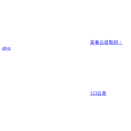
蓝奏云
提取码：
dtyn
123云盘