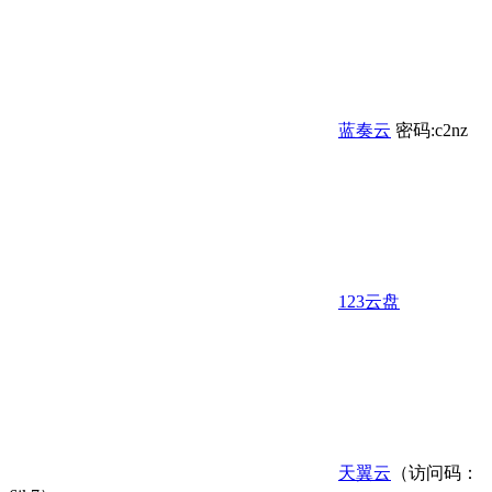
蓝奏云
密码:c2nz
123云盘
天翼云
（访问码：