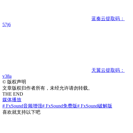
蓝奏云
提取码：
57j6
天翼云
提取码：
v38a
©
版权声明
文章版权归作者所有，未经允许请勿转载。
THE END
媒体播放
# FxSound音频增强
# FxSound免费版
# FxSound破解版
喜欢就支持以下吧