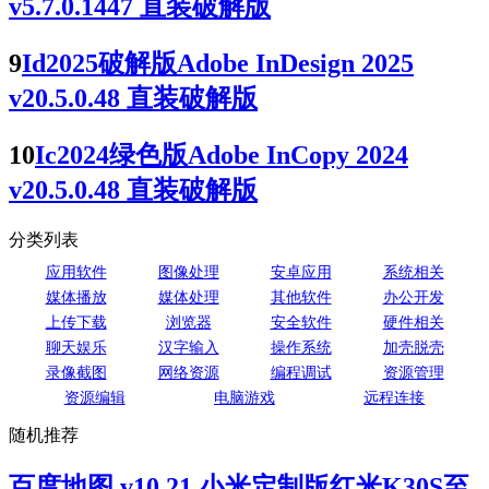
v5.7.0.1447 直装破解版
9
Id2025破解版Adobe InDesign 2025
v20.5.0.48 直装破解版
10
Ic2024绿色版Adobe InCopy 2024
v20.5.0.48 直装破解版
分类列表
应用软件
图像处理
安卓应用
系统相关
媒体播放
媒体处理
其他软件
办公开发
上传下载
浏览器
安全软件
硬件相关
聊天娱乐
汉字输入
操作系统
加壳脱壳
录像截图
网络资源
编程调试
资源管理
资源编辑
电脑游戏
远程连接
随机推荐
百度地图 v10.21 小米定制版红米K30S至