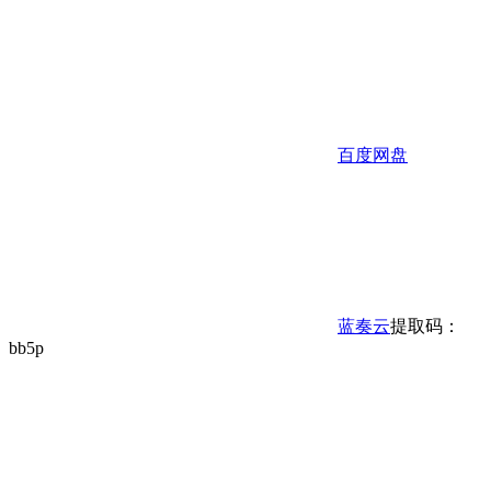
百度网盘
蓝奏云
提取码：
bb5p