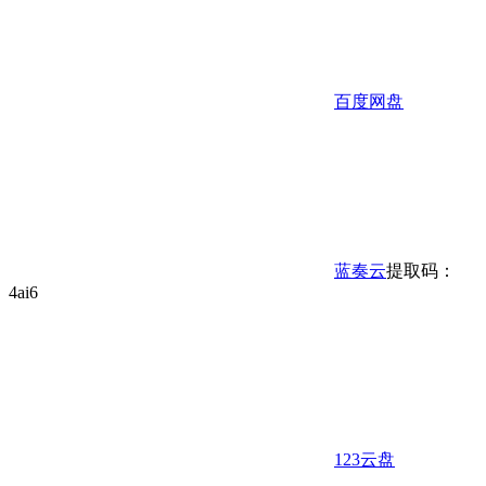
百度网盘
蓝奏云
提取码：
4ai6
123云盘