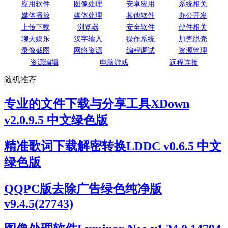
应用软件
图像处理
安卓应用
系统相关
媒体播放
媒体处理
其他软件
办公开发
上传下载
浏览器
安全软件
硬件相关
聊天娱乐
汉字输入
操作系统
加壳脱壳
录像截图
网络资源
编程调试
资源管理
资源编辑
电脑游戏
远程连接
随机推荐
专业的文件下载与分享工具XDown
v2.0.9.5 中文绿色版
精准歌词下载解密转换LDDC v0.6.5 中文
绿色版
QQPC版去除广告绿色纯净版
v9.4.5(27743)