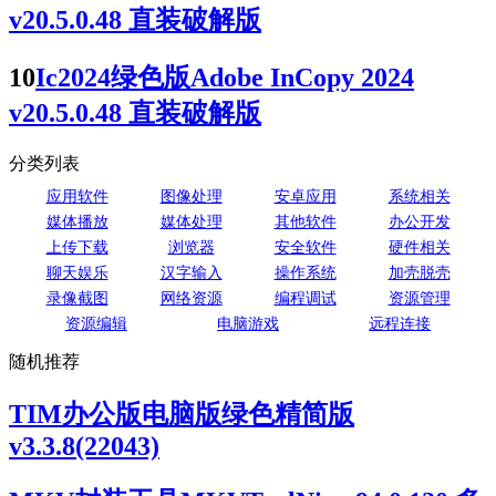
v20.5.0.48 直装破解版
10
Ic2024绿色版Adobe InCopy 2024
v20.5.0.48 直装破解版
分类列表
应用软件
图像处理
安卓应用
系统相关
媒体播放
媒体处理
其他软件
办公开发
上传下载
浏览器
安全软件
硬件相关
聊天娱乐
汉字输入
操作系统
加壳脱壳
录像截图
网络资源
编程调试
资源管理
资源编辑
电脑游戏
远程连接
随机推荐
TIM办公版电脑版绿色精简版
v3.3.8(22043)