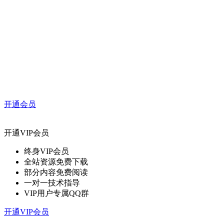
开通会员
开通VIP会员
终身VIP会员
全站资源免费下载
部分内容免费阅读
一对一技术指导
VIP用户专属QQ群
开通VIP会员