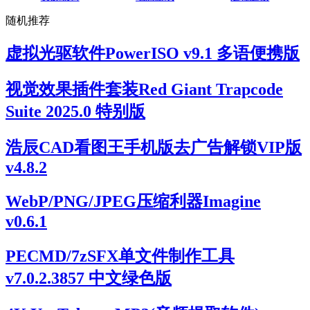
随机推荐
虚拟光驱软件PowerISO v9.1 多语便携版
视觉效果插件套装Red Giant Trapcode
Suite 2025.0 特别版
浩辰CAD看图王手机版去广告解锁VIP版
v4.8.2
WebP/PNG/JPEG压缩利器Imagine
v0.6.1
PECMD/7zSFX单文件制作工具
v7.0.2.3857 中文绿色版