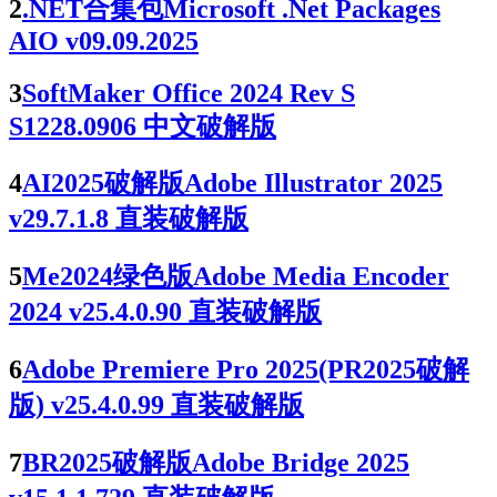
2
.NET合集包Microsoft .Net Packages
AIO v09.09.2025
3
SoftMaker Office 2024 Rev S
S1228.0906 中文破解版
4
AI2025破解版Adobe Illustrator 2025
v29.7.1.8 直装破解版
5
Me2024绿色版Adobe Media Encoder
2024 v25.4.0.90 直装破解版
6
Adobe Premiere Pro 2025(PR2025破解
版) v25.4.0.99 直装破解版
7
BR2025破解版Adobe Bridge 2025