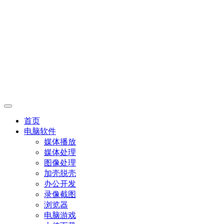
首页
电脑软件
媒体播放
媒体处理
图像处理
加壳脱壳
办公开发
录像截图
浏览器
电脑游戏