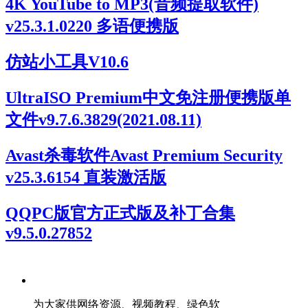
4K YouTube to MP3(音频提取软件)
v25.3.1.0220 多语便携版
仿站小工具V10.6
UltraISO Premium中文免注册便携版单
文件v9.7.6.3829(2021.08.11)
Avast杀毒软件Avast Premium Security
v25.3.6154 直装激活版
QQPC版官方正式版及补丁合集
v9.5.0.27852
为大家供网络资源、视频教程、绿色软