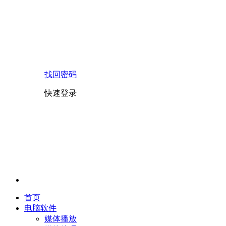
找回密码
快速登录
首页
电脑软件
媒体播放