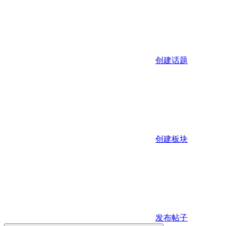
创建话题
创建板块
发布帖子