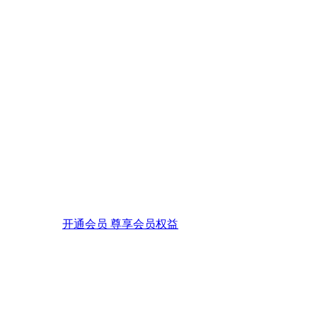
开通会员 尊享会员权益