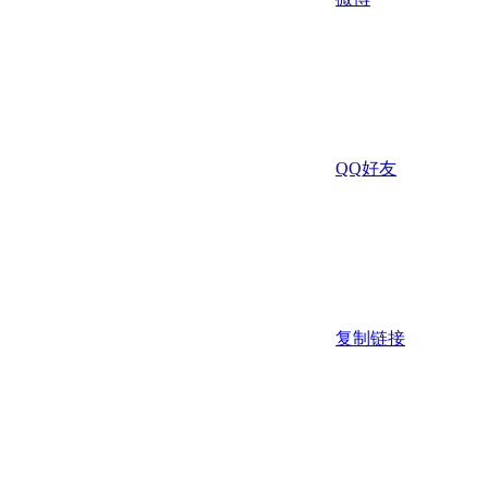
QQ好友
复制链接