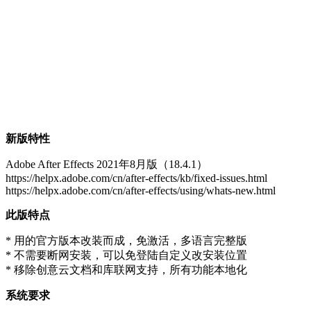
新版特性
Adobe After Effects 2021年8月版（18.4.1）
https://helpx.adobe.com/cn/after-effects/kb/fixed-issues.html
https://helpx.adobe.com/cn/after-effects/using/whats-new.html
此版特点
* 用的官方版本改装而成，免激活，多语言完整版
* 不需要断网安装，可以免登陆自定义改安装位置
* 移除创意云文档和库联网支持，所有功能本地化
系统要求