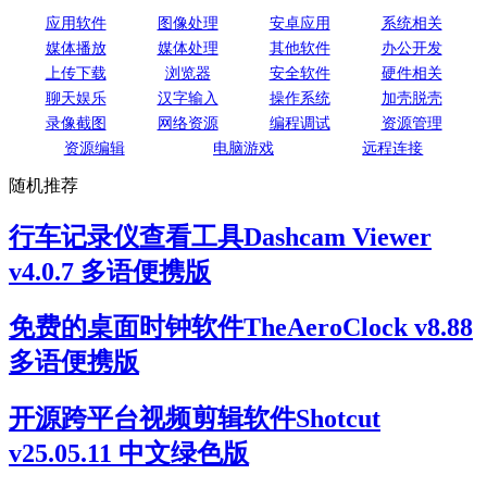
应用软件
图像处理
安卓应用
系统相关
媒体播放
媒体处理
其他软件
办公开发
上传下载
浏览器
安全软件
硬件相关
聊天娱乐
汉字输入
操作系统
加壳脱壳
录像截图
网络资源
编程调试
资源管理
资源编辑
电脑游戏
远程连接
随机推荐
行车记录仪查看工具Dashcam Viewer
v4.0.7 多语便携版
免费的桌面时钟软件TheAeroClock v8.88
多语便携版
开源跨平台视频剪辑软件Shotcut
v25.05.11 中文绿色版