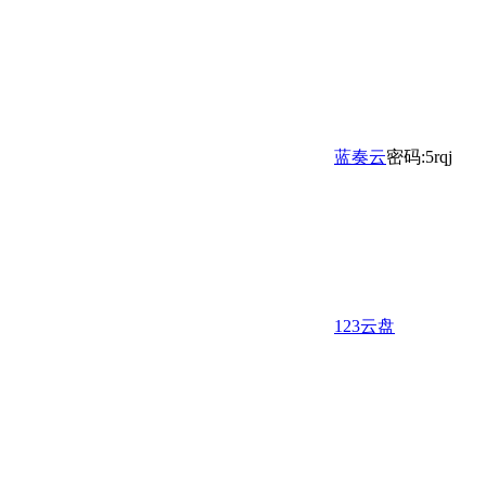
蓝奏云
密码:5rqj
123云盘