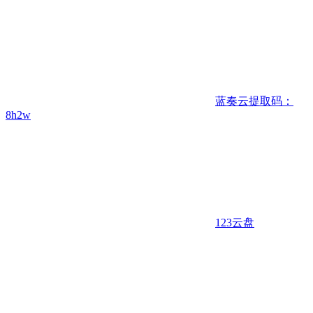
蓝奏云
提取码：
8h2w
123云盘