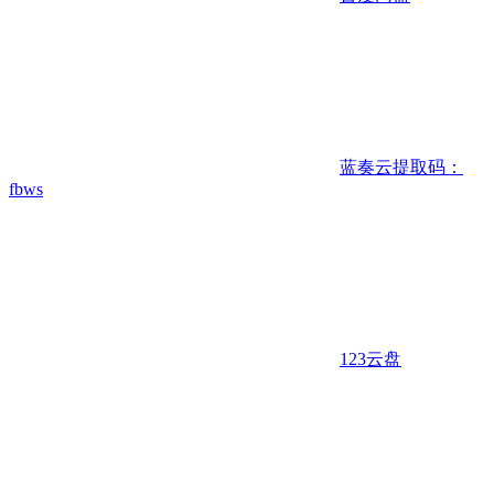
蓝奏云
提取码：
fbws
123云盘