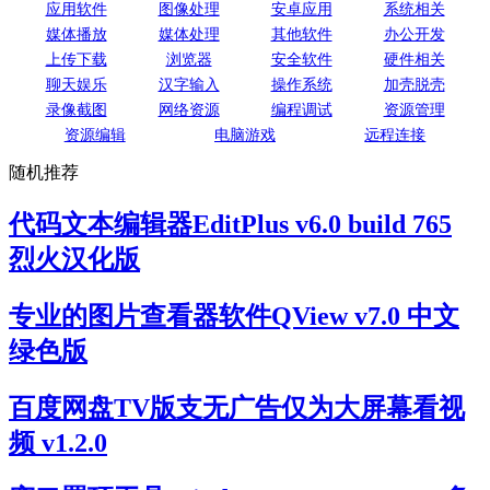
应用软件
图像处理
安卓应用
系统相关
媒体播放
媒体处理
其他软件
办公开发
上传下载
浏览器
安全软件
硬件相关
聊天娱乐
汉字输入
操作系统
加壳脱壳
录像截图
网络资源
编程调试
资源管理
资源编辑
电脑游戏
远程连接
随机推荐
代码文本编辑器EditPlus v6.0 build 765
烈火汉化版
专业的图片查看器软件QView v7.0 中文
绿色版
百度网盘TV版支无广告仅为大屏幕看视
频 v1.2.0