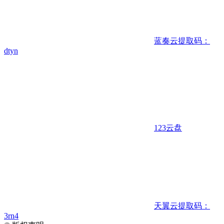
蓝奏云
提取码：
dtyn
123云盘
天翼云
提取码：
3rn4