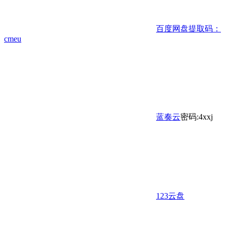
百度网盘
提取码：
cmeu
蓝奏云
密码:4xxj
123云盘