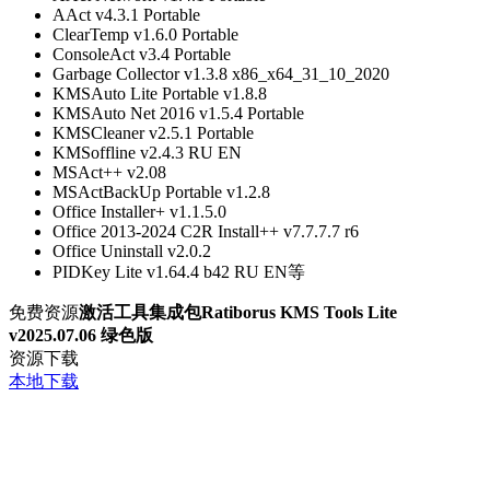
AAct v4.3.1 Portable
ClearTemp v1.6.0 Portable
ConsoleAct v3.4 Portable
Garbage Collector v1.3.8 x86_x64_31_10_2020
KMSAuto Lite Portable v1.8.8
KMSAuto Net 2016 v1.5.4 Portable
KMSCleaner v2.5.1 Portable
KMSoffline v2.4.3 RU EN
MSAct++ v2.08
MSActBackUp Portable v1.2.8
Office Installer+ v1.1.5.0
Office 2013-2024 C2R Install++ v7.7.7.7 r6
Office Uninstall v2.0.2
PIDKey Lite v1.64.4 b42 RU EN等
免费资源
激活工具集成包Ratiborus KMS Tools Lite
v2025.07.06 绿色版
资源下载
本地下载