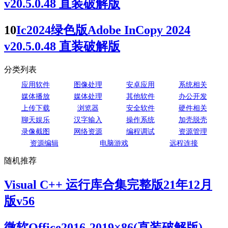
v20.5.0.48 直装破解版
10
Ic2024绿色版Adobe InCopy 2024
v20.5.0.48 直装破解版
分类列表
应用软件
图像处理
安卓应用
系统相关
媒体播放
媒体处理
其他软件
办公开发
上传下载
浏览器
安全软件
硬件相关
聊天娱乐
汉字输入
操作系统
加壳脱壳
录像截图
网络资源
编程调试
资源管理
资源编辑
电脑游戏
远程连接
随机推荐
Visual C++ 运行库合集完整版21年12月
版v56
微软Office2016-2019×86(直装破解版)