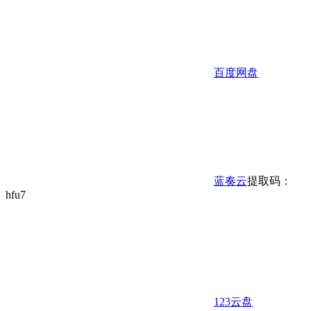
百度网盘
蓝奏云
提取码：
hfu7
123云盘