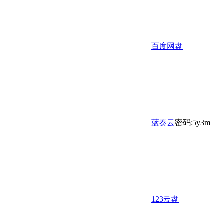
百度网盘
蓝奏云
密码:5y3m
123云盘