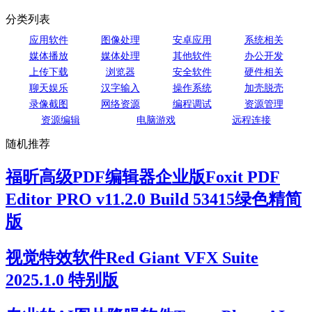
分类列表
应用软件
图像处理
安卓应用
系统相关
媒体播放
媒体处理
其他软件
办公开发
上传下载
浏览器
安全软件
硬件相关
聊天娱乐
汉字输入
操作系统
加壳脱壳
录像截图
网络资源
编程调试
资源管理
资源编辑
电脑游戏
远程连接
随机推荐
福昕高级PDF编辑器企业版Foxit PDF
Editor PRO v11.2.0 Build 53415绿色精简
版
视觉特效软件Red Giant VFX Suite
2025.1.0 特别版