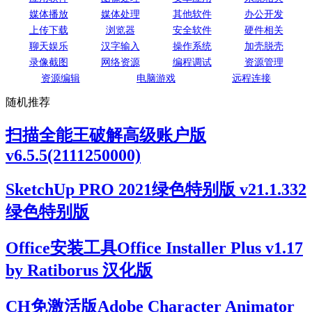
媒体播放
媒体处理
其他软件
办公开发
上传下载
浏览器
安全软件
硬件相关
聊天娱乐
汉字输入
操作系统
加壳脱壳
录像截图
网络资源
编程调试
资源管理
资源编辑
电脑游戏
远程连接
随机推荐
扫描全能王破解高级账户版
v6.5.5(2111250000)
SketchUp PRO 2021绿色特别版 v21.1.332
绿色特别版
Office安装工具Office Installer Plus v1.17
by Ratiborus 汉化版
CH免激活版Adobe Character Animator