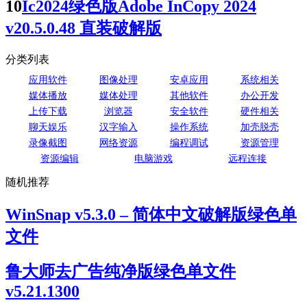
10
Ic2024绿色版Adobe InCopy 2024
v20.5.0.48 直装破解版
分类列表
应用软件
图像处理
安卓应用
系统相关
媒体播放
媒体处理
其他软件
办公开发
上传下载
浏览器
安全软件
硬件相关
聊天娱乐
汉字输入
操作系统
加壳脱壳
录像截图
网络资源
编程调试
资源管理
资源编辑
电脑游戏
远程连接
随机推荐
WinSnap v5.3.0 – 简体中文破解版绿色单
文件
鲁大师去广告纯净版绿色单文件
v5.21.1300