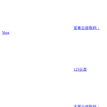
蓝奏云
提取码：
5bzg
123云盘
天翼云
提取码：