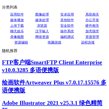
分类列表
应用软件
图像处理
安卓应用
系统相关
媒体播放
媒体处理
其他软件
办公开发
上传下载
浏览器
安全软件
硬件相关
聊天娱乐
汉字输入
操作系统
加壳脱壳
录像截图
网络资源
编程调试
资源管理
资源编辑
电脑游戏
远程连接
随机推荐
FTP客户端SmartFTP Client Enterprise
v10.0.3285 多语便携版
绘画软件Artweaver Plus v7.0.17.15576 多
语便携版
Adobe Illustrator 2021 v25.3.1 绿色精简