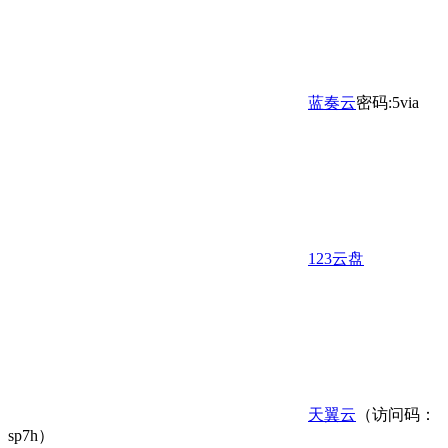
蓝奏云
密码:5via
123云盘
天翼云
（访问码：
sp7h）