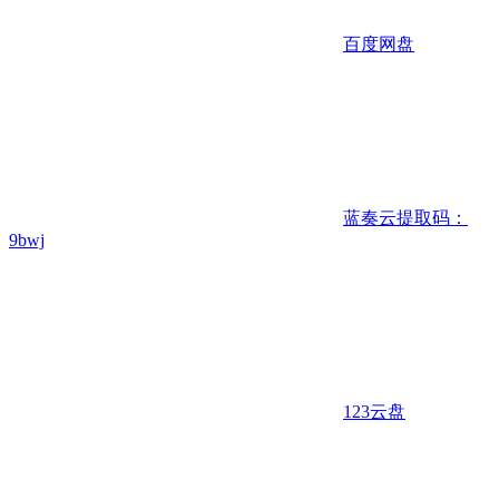
百度网盘
蓝奏云
提取码：
9bwj
123云盘