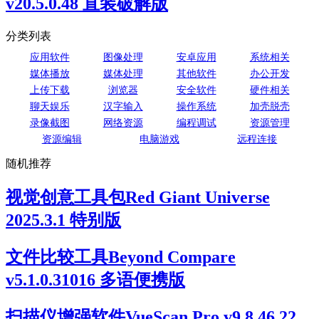
v20.5.0.48 直装破解版
分类列表
应用软件
图像处理
安卓应用
系统相关
媒体播放
媒体处理
其他软件
办公开发
上传下载
浏览器
安全软件
硬件相关
聊天娱乐
汉字输入
操作系统
加壳脱壳
录像截图
网络资源
编程调试
资源管理
资源编辑
电脑游戏
远程连接
随机推荐
视觉创意工具包Red Giant Universe
2025.3.1 特别版
文件比较工具Beyond Compare
v5.1.0.31016 多语便携版
扫描仪增强软件VueScan Pro v9.8.46.22