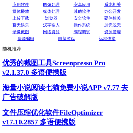
应用软件
图像处理
安卓应用
系统相关
媒体播放
媒体处理
其他软件
办公开发
上传下载
浏览器
安全软件
硬件相关
聊天娱乐
汉字输入
操作系统
加壳脱壳
录像截图
网络资源
编程调试
资源管理
资源编辑
电脑游戏
远程连接
随机推荐
优秀的截图工具Screenpresso Pro
v2.1.37.0 多语便携版
海量小说阅读七猫免费小说APP v7.77 去
广告破解版
文件压缩优化软件FileOptimizer
v17.10.2857 多语便携版