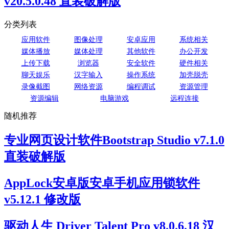
v20.5.0.48 直装破解版
分类列表
应用软件
图像处理
安卓应用
系统相关
媒体播放
媒体处理
其他软件
办公开发
上传下载
浏览器
安全软件
硬件相关
聊天娱乐
汉字输入
操作系统
加壳脱壳
录像截图
网络资源
编程调试
资源管理
资源编辑
电脑游戏
远程连接
随机推荐
专业网页设计软件Bootstrap Studio v7.1.0
直装破解版
AppLock安卓版安卓手机应用锁软件
v5.12.1 修改版
驱动人生 Driver Talent Pro v8.0.6.18 汉