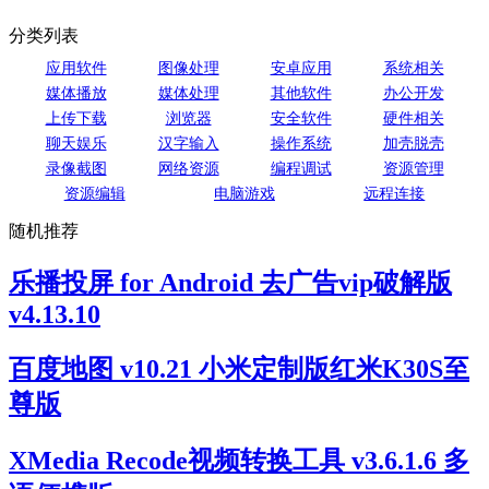
分类列表
应用软件
图像处理
安卓应用
系统相关
媒体播放
媒体处理
其他软件
办公开发
上传下载
浏览器
安全软件
硬件相关
聊天娱乐
汉字输入
操作系统
加壳脱壳
录像截图
网络资源
编程调试
资源管理
资源编辑
电脑游戏
远程连接
随机推荐
乐播投屏 for Android 去广告vip破解版
v4.13.10
百度地图 v10.21 小米定制版红米K30S至
尊版
XMedia Recode视频转换工具 v3.6.1.6 多