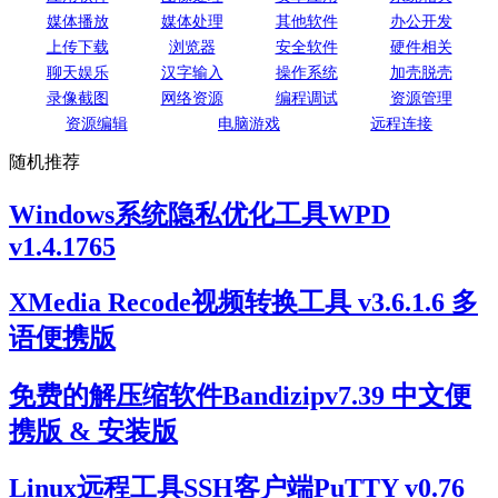
媒体播放
媒体处理
其他软件
办公开发
上传下载
浏览器
安全软件
硬件相关
聊天娱乐
汉字输入
操作系统
加壳脱壳
录像截图
网络资源
编程调试
资源管理
资源编辑
电脑游戏
远程连接
随机推荐
Windows系统隐私优化工具WPD
v1.4.1765
XMedia Recode视频转换工具 v3.6.1.6 多
语便携版
免费的解压缩软件Bandizipv7.39 中文便
携版 & 安装版
Linux远程工具SSH客户端PuTTY v0.76