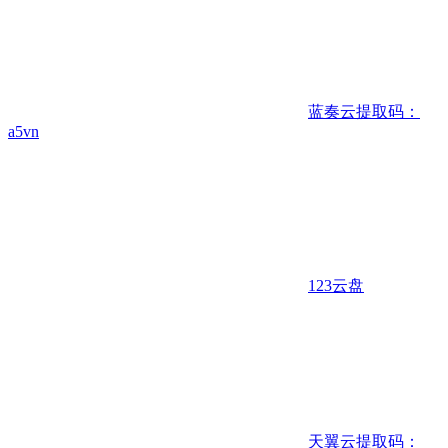
蓝奏云
提取码：
a5vn
123云盘
天翼云
提取码：