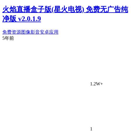
火焰直播盒子版(星火电视) 免费无广告纯
净版 v2.0.1.9
免费资源
图像影音
安卓应用
5年前
1.2W+
1