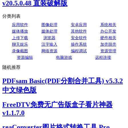
v20.5.0.48 直装破解版
分类列表
应用软件
图像处理
安卓应用
系统相关
媒体播放
媒体处理
其他软件
办公开发
上传下载
浏览器
安全软件
硬件相关
聊天娱乐
汉字输入
操作系统
加壳脱壳
录像截图
网络资源
编程调试
资源管理
资源编辑
电脑游戏
远程连接
随机推荐
PDFsam Basic(PDF分割合并工具) v5.3.2
中文绿色版
FreeDTV免费无广告版盒子看片神器
v1.1.7.0
reaConverter图片格式转换工具 Pro