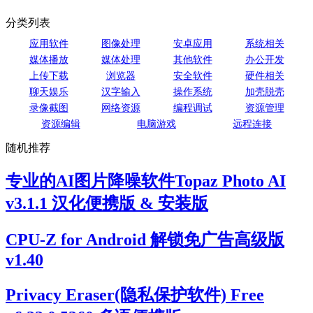
分类列表
应用软件
图像处理
安卓应用
系统相关
媒体播放
媒体处理
其他软件
办公开发
上传下载
浏览器
安全软件
硬件相关
聊天娱乐
汉字输入
操作系统
加壳脱壳
录像截图
网络资源
编程调试
资源管理
资源编辑
电脑游戏
远程连接
随机推荐
专业的AI图片降噪软件Topaz Photo AI
v3.1.1 汉化便携版 & 安装版
CPU-Z for Android 解锁免广告高级版
v1.40
Privacy Eraser(隐私保护软件) Free